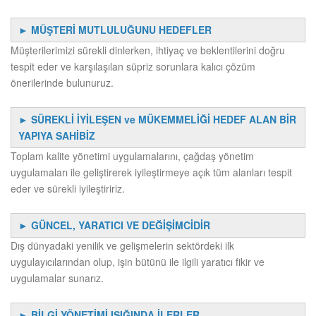
► MÜŞTERİ MUTLULUĞUNU HEDEFLER
Müşterilerimizi sürekli dinlerken, ihtiyaç ve beklentilerini doğru
tespit eder ve karşılaşılan süpriz sorunlara kalıcı çözüm
önerilerinde bulunuruz.
► SÜREKLİ İYİLEŞEN ve MÜKEMMELİĞİ HEDEF ALAN BİR
YAPIYA SAHİBİZ
Toplam kalite yönetimi uygulamalarını, çağdaş yönetim
uygulamaları ile geliştirerek iyileştirmeye açık tüm alanları tespit
eder ve sürekli iyileştiririz.
► GÜNCEL, YARATICI VE DEĞİŞİMCİDİR
Dış dünyadaki yenilik ve gelişmelerin sektördeki ilk
uygulayıcılarından olup, işin bütünü ile ilgili yaratıcı fikir ve
uygulamalar sunarız.
► BİLGİ YÖNETİMİ IŞIĞINDA İLERLER