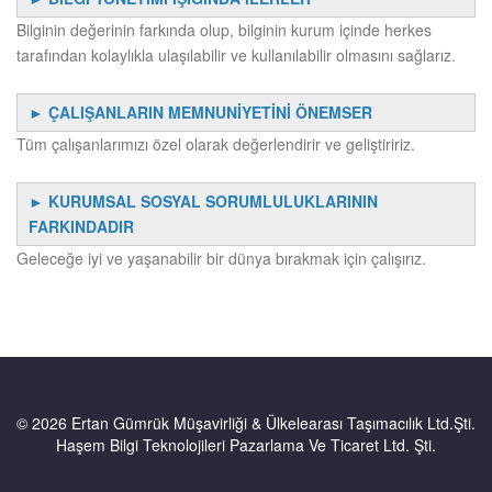
Bilginin değerinin farkında olup, bilginin kurum içinde herkes
tarafından kolaylıkla ulaşılabilir ve kullanılabilir olmasını sağlarız.
► ÇALIŞANLARIN MEMNUNİYETİNİ ÖNEMSER
Tüm çalışanlarımızı özel olarak değerlendirir ve geliştiririz.
► KURUMSAL SOSYAL SORUMLULUKLARININ
FARKINDADIR
Geleceğe iyi ve yaşanabilir bir dünya bırakmak için çalışırız.
© 2026 Ertan Gümrük Müşavirliği & Ülkelearası Taşımacılık Ltd.Şti.
Haşem Bilgi Teknolojileri Pazarlama Ve Ticaret Ltd. Şti.